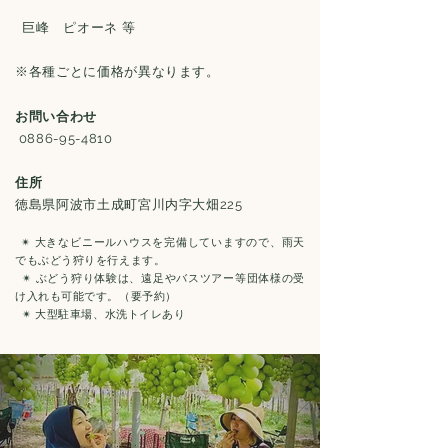
巨峰 ピオーネ 等
※各種ごとに価格が異なります。
お問い合わせ
0886-95-4810
住所
徳島県阿波市土成町宮川内字大畑225
✴︎ 大きなビニールハウスを完備していますので、雨天
でもぶどう狩りを行えます。
✴︎ ぶどう狩り体験は、遠足やバスツアー等団体様の受
け入れも可能です。（要予約）
✴︎ 大型駐車場、水洗トイレあり